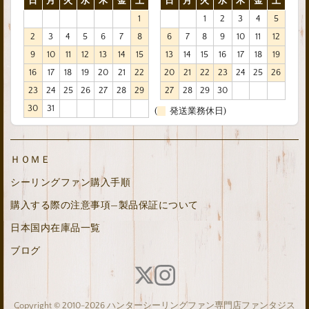
日
月
火
水
木
金
土
日
月
火
水
木
金
土
1
1
2
3
4
5
2
3
4
5
6
7
8
6
7
8
9
10
11
12
9
10
11
12
13
14
15
13
14
15
16
17
18
19
16
17
18
19
20
21
22
20
21
22
23
24
25
26
23
24
25
26
27
28
29
27
28
29
30
30
31
(
発送業務休日)
ＨＯＭＥ
シーリングファン購入手順
購入する際の注意事項—製品保証について
日本国内在庫品一覧
ブログ
Copyright © 2010-2026 ハンターシーリングファン専門店ファンタジス