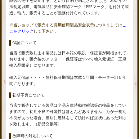
障害の発生を防止する、という目的で制定されました。2001年の
法制定以降、電気製品に安全確認マーク「PSEマーク」を付けて製
造、輸入、販売することが義務付けられています。
※当ショップで販売する長期使用製品安全表示につきましては
こ
こをクリック
して下さい 。
保証について
当店で販売致します製品には日本語の取説・保証書が同梱されて
おります。販売後のアフター・保証等はすべて輸入元保証（正規
輸入品限定）になります。
輸入元保証・・・・無料保証期間は本体１年間・モーター部５年
間になります。
初期不良について
当店で販売している製品は全品入庫時動作確認等の検品をしてい
ますので、初期不良の可能性はほとんどありません。万が一初期
不良があった場合、当店に連絡をして頂ければ症状にあった対応
を致します。（新品交換等）
故障時の対応について