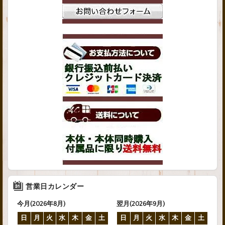
営業日カレンダー
今月(2026年8月)
翌月(2026年9月)
日
月
火
水
木
金
土
日
月
火
水
木
金
土