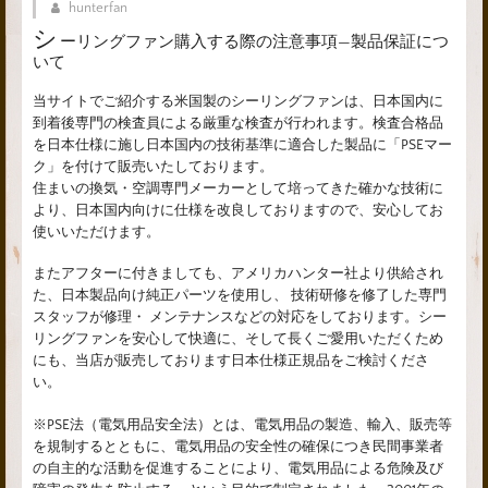
hunterfan
シ
ーリングファン購入する際の注意事項—製品保証につ
いて
当サイトでご紹介する米国製のシーリングファンは、日本国内に
到着後専門の検査員による厳重な検査が行われます。検査合格品
を日本仕様に施し日本国内の技術基準に適合した製品に「PSEマー
ク」を付けて販売いたしております。
住まいの換気・空調専門メーカーとして培ってきた確かな技術に
より、日本国内向けに仕様を改良しておりますので、安心してお
使いいただけます。
またアフターに付きましても、アメリカハンター社より供給され
た、日本製品向け純正パーツを使用し、 技術研修を修了した専門
スタッフが修理・ メンテナンスなどの対応をしております。シー
リングファンを安心して快適に、そして長くご愛用いただくため
にも、当店が販売しております日本仕様正規品をご検討くださ
い。
※PSE法（電気用品安全法）とは、電気用品の製造、輸入、販売等
を規制するとともに、電気用品の安全性の確保につき民間事業者
の自主的な活動を促進することにより、電気用品による危険及び