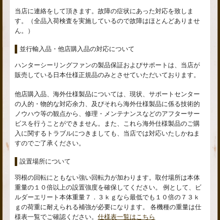
当店に連絡をして頂きます。故障の症状にあった対応を致しま
す。（全品入荷検査を実施しているので故障はほとんどありませ
ん。）
並行輸入品・他店購入品の対応について
ハンターシーリングファンの製品保証およびサポートは、当店が
販売している日本仕様正規品のみとさせていただいております。
他店購入品、海外仕様製品については、現状、サポートセンター
の人的・物的な対応余力、及びそれら海外仕様製品に係る技術的
ノウハウ等の観点から、修理・メンテナンスなどのアフターサー
ビスを行うことができません。また、これら海外仕様製品のご購
入に関するトラブルにつきましても、当店では対応いたしかねま
すのでご了承ください。
設置場所について
羽根の回転にともない強い回転力が加わります。取付場所は本体
重量の１０倍以上の設置強度を確保してください。 例として、ビ
ルダーエリート本体重量７．３ｋｇなら最低でも１０倍の７３ｋ
ｇの荷重に耐えられる補強が必要になります。 各機種の重量は仕
様表一覧でご確認ください。
仕様表一覧はこちら