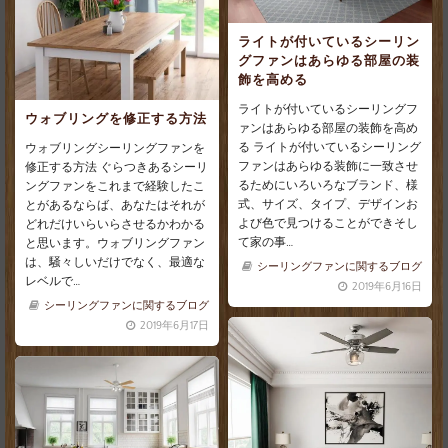
ライトが付いているシーリン
グファンはあらゆる部屋の装
飾を高める
ライトが付いているシーリングフ
ウォブリングを修正する方法
ァンはあらゆる部屋の装飾を高め
る ライトが付いているシーリング
ウォブリングシーリングファンを
ファンはあらゆる装飾に一致させ
修正する方法 ぐらつきあるシーリ
るためにいろいろなブランド、様
ングファンをこれまで経験したこ
式、サイズ、タイプ、デザインお
とがあるならば、あなたはそれが
よび色で見つけることができそし
どれだけいらいらさせるかわかる
て家の事…
と思います。ウォブリングファン
は、騒々しいだけでなく、最適な
シーリングファンに関するブログ
レベルで…
2019年6月16日
シーリングファンに関するブログ
2019年6月17日