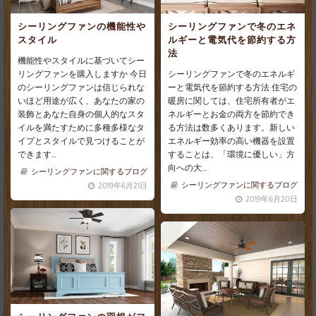
シーリングファンで冬のエネ
シーリングファンの機能性や
ルギーと電気代を節約する方
スタイル
法
機能性やスタイルに基づいてシー
シーリングファンで冬のエネルギ
リングファンを購入しますか 今日
ーと電気代を節約する方法 住宅の
のシーリングファンは信じられな
暖房に関しては、住宅所有者がエ
いほど用途が広く、あなたの家の
ネルギーとお金の両方を節約でき
装飾とあなた自身の個人的なスタ
る方法は数多くあります。新しい
イルを満たすために多種多様なタ
エネルギー効率の高い機器を設置
イプとスタイルで見つけることが
することは、「環境に優しい」方
できます…
向への大…
シーリングファンに関するブログ
シーリングファンに関するブログ
2019年6月21日
2019年6月20日