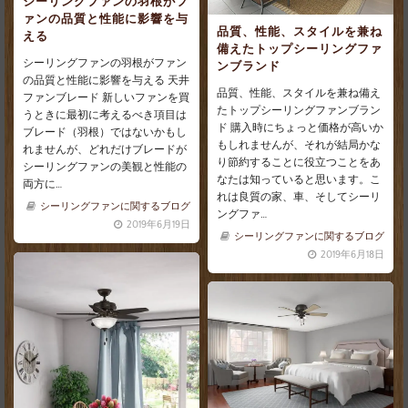
シーリングファンの羽根がフ
ァンの品質と性能に影響を与
品質、性能、スタイルを兼ね
える
備えたトップシーリングファ
シーリングファンの羽根がファン
ンブランド
の品質と性能に影響を与える 天井
品質、性能、スタイルを兼ね備え
ファンブレード 新しいファンを買
たトップシーリングファンブラン
うときに最初に考えるべき項目は
ド 購入時にちょっと価格が高いか
ブレード（羽根）ではないかもし
もしれませんが、それが結局かな
れませんが、どれだけブレードが
り節約することに役立つことをあ
シーリングファンの美観と性能の
なたは知っていると思います。こ
両方に…
れは良質の家、車、そしてシーリ
シーリングファンに関するブログ
ングファ…
2019年6月19日
シーリングファンに関するブログ
2019年6月18日