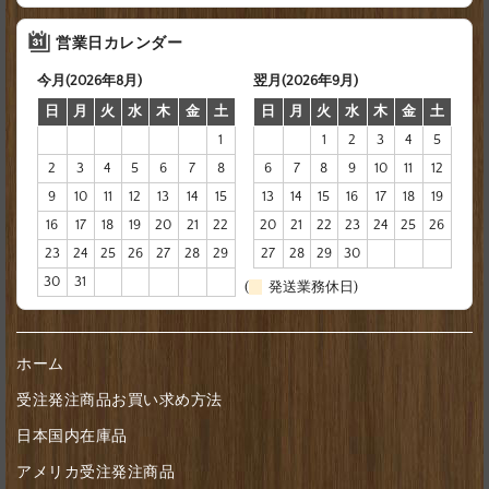
営業日カレンダー
今月(2026年8月)
翌月(2026年9月)
日
月
火
水
木
金
土
日
月
火
水
木
金
土
1
1
2
3
4
5
2
3
4
5
6
7
8
6
7
8
9
10
11
12
9
10
11
12
13
14
15
13
14
15
16
17
18
19
16
17
18
19
20
21
22
20
21
22
23
24
25
26
23
24
25
26
27
28
29
27
28
29
30
30
31
(
発送業務休日)
ホーム
受注発注商品お買い求め方法
日本国内在庫品
アメリカ受注発注商品