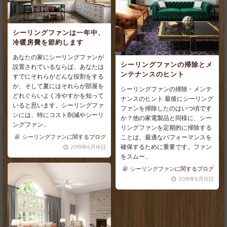
シーリングファンは一年中、
冷暖房費を節約します
あなたの家にシーリングファンが
シーリングファンの掃除とメ
設置されているならば、あなたは
ンテナンスのヒント
すでにそれらがどんな役割をする
か、そして夏にはそれらが部屋を
シーリングファンの掃除・メンテ
どれぐらいよく冷やすかを知って
ナンスのヒント 最後にシーリング
いると思います。シーリングファ
ファンを掃除したのはいつ頃です
ンには、特にコスト削減やシーリ
か？他の家電製品と同様に、シー
ングファン…
リングファンを定期的に掃除する
ことは、最適なパフォーマンスを
シーリングファンに関するブログ
確保するために重要です。ファン
2019年6月14日
をスムー…
シーリングファンに関するブログ
2019年6月15日