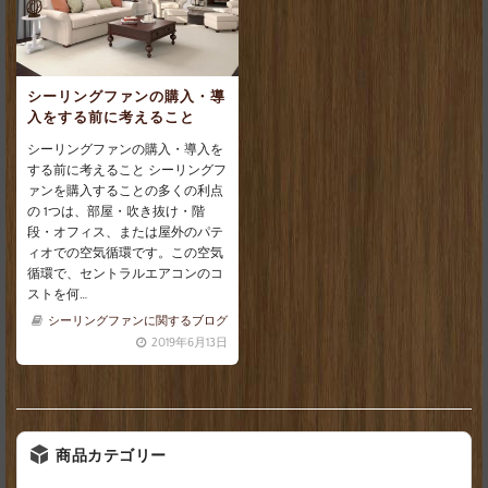
シーリングファンの購入・導
入をする前に考えること
シーリングファンの購入・導入を
する前に考えること シーリングフ
ァンを購入することの多くの利点
の 1つは、部屋・吹き抜け・階
段・オフィス、または屋外のパテ
ィオでの空気循環です。この空気
循環で、セントラルエアコンのコ
ストを何…
シーリングファンに関するブログ
2019年6月13日
商品カテゴリー