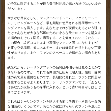
の予算に限定することが最も費用対効果の高い方法ではない場合
があります。
大まかな目安として、マスターベッドルーム、ファミリールー
ム、リビングルームなど、最も頻繁に使用される部屋用のシーリ
ングファンを購入します。あなたはそれが安価であるという理由
だけであなたが大きな部屋のために小さな天井のファンを購入す
る場合はおそらく問題に遭遇することを覚えておいてください。
この場合、設置コストはより高価なファンと同じになりますが、
必要な空気循環、省エネルギー、または静粛性が得られない可能
性があります。また、ファンのスペースに余裕がない場合もあり
ます。
残念ながら、シーリングファンの品質は外側からは見ることがで
きないものですが、それでも内側の仕組みは耐久性、性能、静粛
性の点で最も重要なものです。長期的に見れば、ファンに問題が
発生することがよくあります。シーリングファンでは、「あなた
はあなたが支払うものを手に入れる」という古い格言がしばしば
当てはまります。
これらはシーリングファンを購入する前に考慮すべき最も一般的
な側面のいくつかです。あなたの家にぴったりのファンを選ぶこ