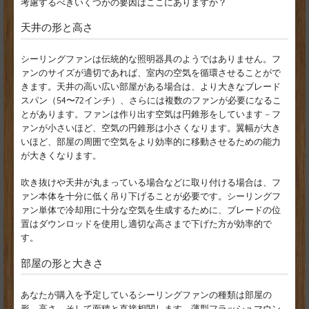
考慮するべきいくつかの要因はここにありますか？
天井の形と高さ
シーリングファンは伝統的な照明器具のようではありません。フ
ァンのサイズが適切であれば、室内の空気を循環させることがで
きます。天井の高い広い部屋がある場合は、より大きなブレード
スパン（54〜72インチ）、さらには複数のファンが必要になるこ
とがあります。ファンは作り出す空気は円錐形をしています – フ
ァンが小さいほど、空気の円錐形は小さくなります。翼幅が大き
いほど、部屋の周囲で空気をより効率的に移動させるための能力
が大きくなります。
吹き抜けや天井が丸まっている場合などに取り付ける場合は、フ
ァン本体を十分に低く吊り下げることが必要です。シーリングフ
ァン単体で冷却用に十分な空気を生成するために、ブレードの位
置はダウンロッドを使用し適切な高さまで下げた方が効率的で
す。
部屋の形と大きさ
あなたが購入を予定しているシーリングファンの種類は部屋の
形、高さ、そして面積と直接相関します。薄型フラッシュマウン