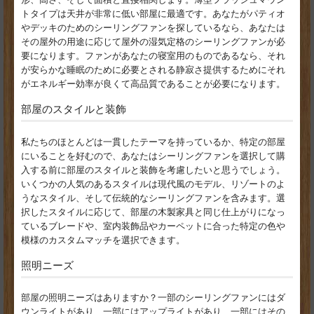
トタイプは天井が非常に低い部屋に最適です。あなたがパティオ
やデッキのためのシーリングファンを探しているなら、あなたは
その屋外の用途に応じて屋外の湿気定格のシーリングファンが必
要になります。ファンがあなたの寝室用のものであるなら、それ
が安らかな睡眠のために必要とされる静寂さ提供するためにそれ
がエネルギー効率が良くて高品質であることが必要になります。
部屋のスタイルと装飾
私たちのほとんどは一貫したテーマを持っているか、特定の部屋
にいることを好むので、あなたはシーリングファンを選択して購
入する前に部屋のスタイルと装飾を考慮したいと思うでしょう。
いくつかの人気のあるスタイルは現代風のモデル、リゾートのよ
うなスタイル、そして伝統的なシーリングファンを含みます。選
択したスタイルに応じて、部屋の木製家具と同じ仕上がりになっ
ているブレードや、室内装飾品やカーペットに合った特定の色や
模様のカスタムマッチを選択できます。
照明ニーズ
部屋の照明ニーズはありますか？一部のシーリングファンにはダ
ウンライトがあり、一部にはアップライトがあり、一部にはその