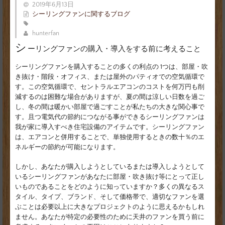
2019年6月13日
シーリングファンに関するブログ
hunterfan
シ
ーリングファンの購入・導入をする前に考えること
シーリングファンを購入することの多くの利点の 1つは、部屋・吹
き抜け・階段・オフィス、または屋外のパティオでの空気循環で
す。この空気循環で、セントラルエアコンのコストを何万円も削
減するのは困難な場合がありますが、夏の間は涼しい日数を過ご
し、冬の間は暖かい部屋で過ごすことが私たちの大きな関心事で
す。且つ電気代の節約につながる事ができるシーリングファンは
我が家に導入すべき住宅設備のアイテムです。シーリングファン
は、エアコンと併用することで、単独使用するときの数十％のエ
ネルギーの節約が可能になります。
しかし、あなたが購入しようとしているまたは導入しようとして
いるシーリングファンがあなたに部屋・吹き抜け等にとって正し
いものであることをどのように知っていますか？多くの異なるス
タイル、タイプ、ブランド、そして価格帯で、適切なファンを選
ぶことは必要以上に大きなプロジェクトのように思えるかもしれ
ません。あなたが特定の必要性のために天井のファンを買う前に