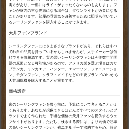
両方があり、一部にはライトがまったくないものもあります。フ
ァンが室内の主な光源になる場合は、ダウンライトが必要になる
ことがあります。部屋の雰囲気を改善するために照明も付いてい
るシーリングファンを購入することができます。
天井ファンブランド
シーリングファンにはさまざまなブランドがあり、それらはすべ
て独自の品質を持っているかもしれませんが、大手メーカーは信
頼できる情報源です。質の悪いシーリングファンは今後数年間問
題の原因となる可能性があるので、アメリカ製を選ぶ場合はカサ
ブランカ、ミンカエア、ハンター、エマーソン、ファニメーショ
ン、モダンファン、クラフトメイドなどの主要ブランドの1つから
天井扇風機を購入することが重要です。
価格設定
家のシーリングファンを買う前に、予算について考えることがよ
くあります。あなたが想像できるほとんどすべてのスタイルとブ
ランドでよく作られた、手頃な価格の天井ファンを提供するウェ
ブサイトがあります。ただし、検索する際には、より高価で効率
の高いシーリングファンが、省エネルギーで節約するため、特定