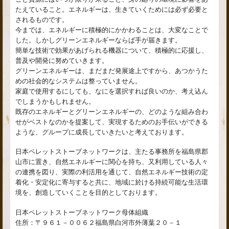
たえていること。エネルギーは、生きていくためには必ず必要と
されるものです。
今までは、エネルギーに積極的にかかわることは、大変なことで
した。しかしグリーンエネルギーならば手が届きます。
簡単な技術で効果があげられる機器について、積極的に応援し、
普及や開発に努めていきます。
グリーンエネルギーは、まだまだ発展途上ですから、あつかうた
めの社会的なシステムは整っていません。
家庭で使用するにしても、なにを選択すれば良いのか、考え込ん
でしまうかもしれません。
既存のエネルギーとグリーンエネルギーの、どのような組み合わ
せがベストなのかを提案して、実現するためのお手伝いができる
ような、グループに成長していきたいと考えております。
日本ペレットストーブネットワークは、主たる事務所を福島県郡
山市に置き、自然エネルギーに関心を持ち、又利用している人々
の連携を図り、実際の利活用を通じて、自然エネルギー技術の定
着化・安定化に寄与すると共に、地域に於ける持続可能な生活環
境を、創造していくことを目的としております。
日本ペレットストーブネットワーク母体組織
住所：〒９６１－００６２福島県白河市外薄葉２０－１