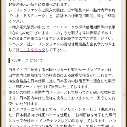
起等の表示が新たに義務化されます。
シーリングファンをご購入の際は、必ず製品本体へ貼付表示され
ている「ＰＳＥマーク」と「設計上の標準使用期間」等をご確認
ください。
※輸入電気製品の中には、ＰＳＥマークや標準使用期間等の表示
のないものがございます。このような製品は違法販売品であり、
そのままご使用になりますと大変危険ですのでご注意ください。
※ハンター社シーリングファンの長期使用製品安全表示につきま
しては
ここをクリック
して下さい 。
PSEマークについて
当サイトでご紹介する米国ハンター社製のシーリングファンは、
日本国内に到着後専門の検査員による厳重な検査が行われます。
検査合格品を日本仕様に施し日本国内の技術基準に適合した製品
に「PSEマーク」を付けて販売いたしております。
住まいの換気・空調専門メーカーとして培ってきた確かな技術に
より、日本国内向けに仕様を改良しておりますので、安心してお
使いいただけます。
またアフターに付きましても、アメリカハンター社より供給され
た、日本製品向け純正パーツを使用し、 技術研修を修了した専門
スタッフが修理・ メンテナンスなどの対応をしております。ハン
ターシーリングファンを安心して快適に、そして長くご愛用いた