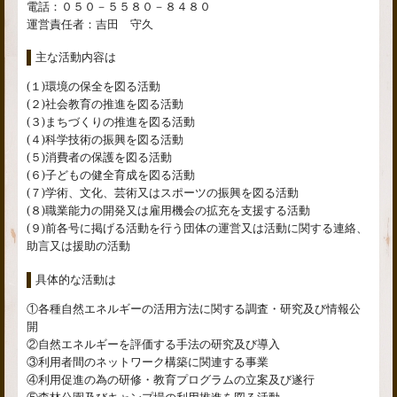
電話：０５０－５５８０－８４８０
運営責任者：吉田 守久
主な活動内容は
(１)環境の保全を図る活動
(２)社会教育の推進を図る活動
(３)まちづくりの推進を図る活動
(４)科学技術の振興を図る活動
(５)消費者の保護を図る活動
(６)子どもの健全育成を図る活動
(７)学術、文化、芸術又はスポーツの振興を図る活動
(８)職業能力の開発又は雇用機会の拡充を支援する活動
(９)前各号に掲げる活動を行う団体の運営又は活動に関する連絡、
助言又は援助の活動
具体的な活動は
①各種自然エネルギーの活用方法に関する調査・研究及び情報公
開
②自然エネルギーを評価する手法の研究及び導入
③利用者間のネットワーク構築に関連する事業
④利用促進の為の研修・教育プログラムの立案及び遂行