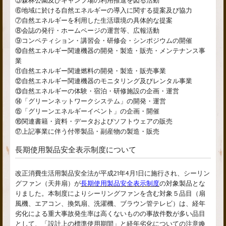
⑤森林公園及びキャンプ場の利用推進を図る活動
⑥地域に於ける自然エネルギーの導入に関する提案及び協力
⑦自然エネルギーを利用した生活環境の具体的な提案
⑧会誌の発行・ホームページの運営等、広報活動
⑨コンペティション・講習会・研修会・シンポジウムの開催
⑩自然エネルギー関連機器の開発・製造・販売・メンテナンス事
業
⑪自然エネルギー関連燃料の開発・製造・販売事業
⑫自然エネルギー関連機器のモニタリング及びレンタル事業
⑬自然エネルギーの体験・宿泊・研修施設の企画・運営
⑭「グリーンネットワークシステム」の開発・運営
⑮「グリーンエネルギーイベント」の企画・開催
⑯関連書籍・資料・データおよびソフトウェアの販売
⑰上記事業に伴う付帯製品・副産物の製造・販売
長期使用製品安全表示制度について
改正消費生活用製品安全法が平成21年4月1日に施行され、シーリン
グファン（天井扇）が
長期使用製品安全表示制度
の対象製品とな
りました。本制度によりシーリングファンを含む対象５品目（扇
風機、エアコン、換気扇、洗濯機、ブラウン管テレビ）は、経年
劣化による重大事故発生率は高くないものの事故件数が多い品目
として、「設計上の標準使用期間」と経年劣化についての注意喚