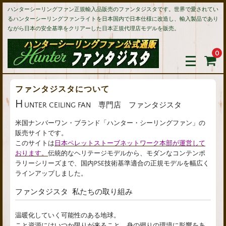
ハンターシーリングファン正規輸入品販売のファンタジスタです。世界で愛されてい
るハンターシーリングファンライトを日本国内で日本仕様に改造し、輸入製品であり
ながら日本の安全基準をクリアーした日本正規代理店モデルを販売。
0
ファンタジスタについて
H
UNTER CEILING FAN 専門店 ファンタジスタ
米国ナンバーワン・ブランド「ハンター・シーリングファン」の
販売サイトです。
このサイトは
日本ペレットストーブネットワーク本部が運営して
おります。
伝統的なヘリテージモデルから、モダンなコンテンポ
ラリーシリーズまで、国内PSE技術基準適合の正規モデルを幅広く
ラインアップしました。
ファンタジスタ 私たちの取り組み
温暖化していく可能性のある地球。
こと資源にはいつか限りが来ること、身の廻りの環境に影響をあ