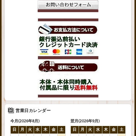
営業日カレンダー
今月(2026年8月)
翌月(2026年9月)
日
月
火
水
木
金
土
日
月
火
水
木
金
土