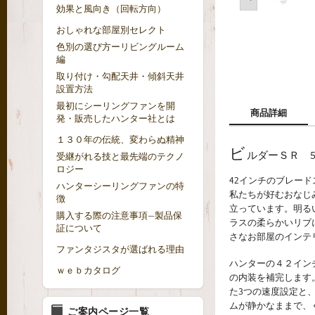
効果と風向き（回転方向）
おしゃれな部屋別セレクト
色別の選び方ーリビングルーム
編
取り付け・勾配天井・傾斜天井
設置方法
最初にシーリングファンを開
商品詳細
発・販売したハンター社とは
１３０年の伝統、変わらぬ精神
ビ
ルダーＳＲ 52
受継がれる技と最先端のテクノ
ロジー
42インチのブレード
ハンターシーリングファンの特
私たちが好むおなじ
徴
立っています。明る
購入する際の注意事項—製品保
ラスの柔らかいリブ
証について
さなお部屋のインテ
ファンタジスタが選ばれる理由
ハンターの４２イン
ｗｅｂカタログ
の内装を補完します
た3つの速度設定と
ムが静かなままで、
ご案内ページ一覧