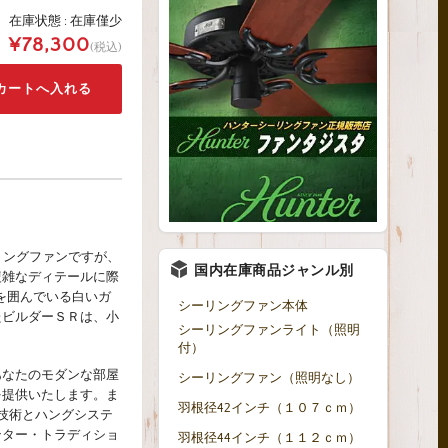
在庫状態 :
在庫僅少
¥78,300
(税込)
ーリングファンですが、
国内在庫商品ジャンル別
複雑なディテールに際
を囲んでいる白いガ
シーリングファン本体
たビルダーＳＲは、小
シーリングファンライト（照明
付）
あなたのモダンな部屋
シーリングファン（照明なし）
を提供いたします。ま
羽根径42インチ（１０７ｃｍ）
技術とハングシステ
ンター・トラディショ
羽根径44インチ（１１２ｃｍ）