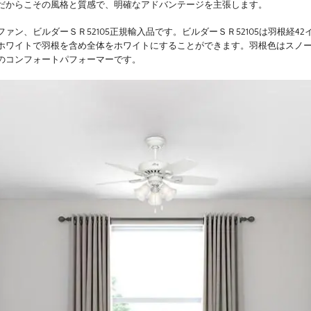
だからこその風格と質感で、明確なアドバンテージを主張します。
ァン、ビルダーＳＲ52105正規輸入品です。ビルダーＳＲ52105は羽根経42イ
ホワイトで羽根を含め全体をホワイトにすることができます。羽根色はスノ
のコンフォートパフォーマーです。