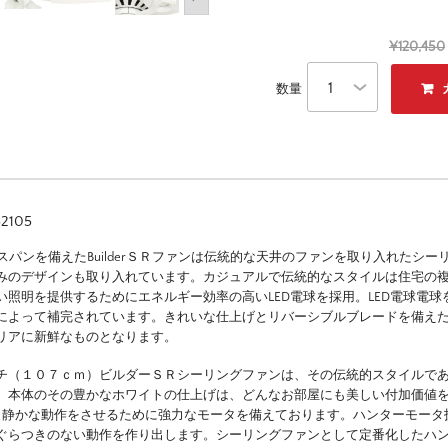
¥120,450
数量
105
スパンを備えたBuilderＳＲファンは伝統的な天井のファンを取り入れたシ
みのデザインも取り入れています。カジュアルで伝統的なスタイルは住宅の
い照明を提供するためにエネルギー効率の高いLED電球を採用。LED電球電球
によって補完されています。きれいな仕上げとリバーシブルブレードを備え
リアに新鮮なものとなります。
チ（１０７ｃｍ）ビルダーＳＲシーリングファンは、その伝統的スタイルで
。本体のその豊かなホワイトの仕上げは、どんなお部屋にも美しい付加価値
、静かな動作をさせるために強力なモータを備えております。ハンターモータ
ぐらつきのない動作を作り出します。シーリングファンとして定番化したハ