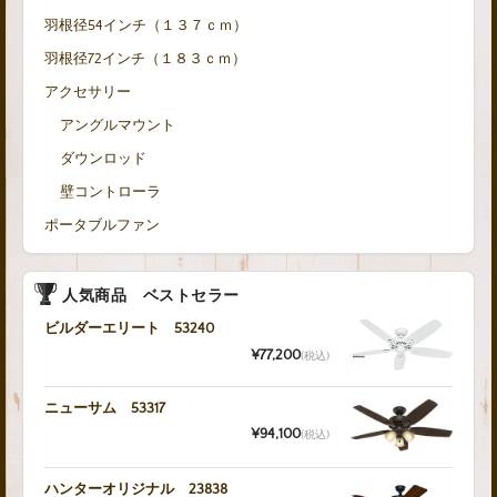
羽根径54インチ（１３７ｃｍ）
羽根径72インチ（１８３ｃｍ）
アクセサリー
アングルマウント
ダウンロッド
壁コントローラ
ポータブルファン
人気商品 ベストセラー
ビルダーエリート 53240
¥77,200
(税込)
ニューサム 53317
¥94,100
(税込)
ハンターオリジナル 23838